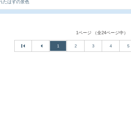
れたはずの景色
1ページ （全24ページ中）
1
2
3
4
5