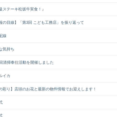
級ステーキ松坂牛実食！』
報の目線】「第3回 こども工務店」を振り返って
配線
な気持ち
9回清掃奉仕活動を開催しました
ルイカ
の彩り】店頭のお花と最新の物件情報でお迎えします！
式
式