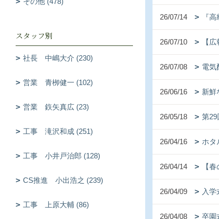
その他 (478)
26/07/14
『高
スタッフ別
26/07/10
【広
社長 中嶋大介 (230)
26/07/08
電気
営業 青栁健一 (102)
26/06/16
新鮮
営業 鉃矢真広 (23)
26/05/18
第2
工事 滝沢和成 (251)
26/04/16
ホタ
工事 小井戸治郎 (128)
26/04/14
【春
CS推進 小出浩之 (239)
26/04/09
入学
工事 上原大輔 (86)
26/04/08
卒園