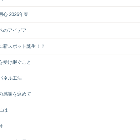
心 2026年春
ベのアイデア
に新スポット誕生！？
を受け継ぐこと
パネル工法
の感謝を込めて
には
外