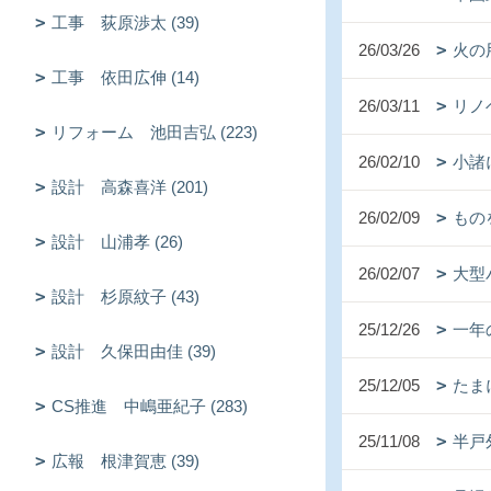
工事 荻原渉太 (39)
26/03/26
火の用
工事 依田広伸 (14)
26/03/11
リノ
リフォーム 池田吉弘 (223)
26/02/10
小諸
設計 高森喜洋 (201)
26/02/09
もの
設計 山浦孝 (26)
26/02/07
大型
設計 杉原紋子 (43)
25/12/26
一年
設計 久保田由佳 (39)
25/12/05
たま
CS推進 中嶋亜紀子 (283)
25/11/08
半戸
広報 根津賀恵 (39)