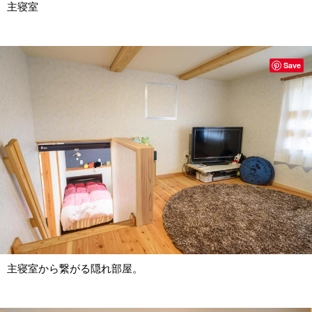
主寝室
Save
主寝室から繋がる隠れ部屋。