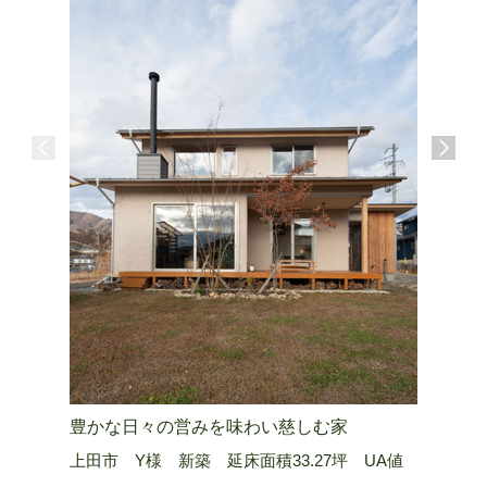
豊かな日々の営みを味わい慈しむ家
山嶺を望
上田市 Y様 新築 延床面積33.27坪 UA値
長野市 Ａ