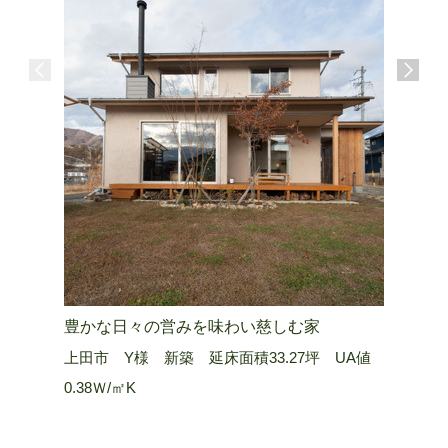
豊かな日々の営みを味わい慈しむ家
山嶺を望
上田市 Y様 新築 延床面積33.27坪 UA値
長野市 Ａ
0.38Ｗ/㎡K
0.25 W/