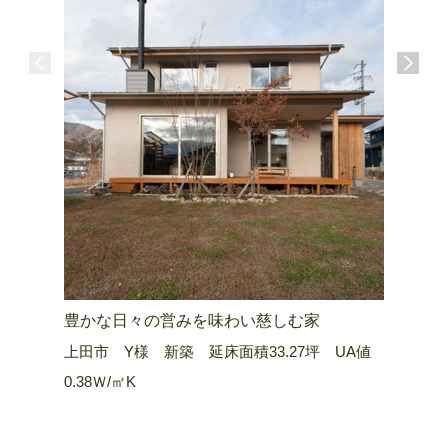
豊かな日々の営みを味わい慈しむ家
山嶺を望
上田市 Y様 新築 延床面積33.27坪 UA値
長野市 Ａ
0.38Ｗ/㎡K
0.25 W/