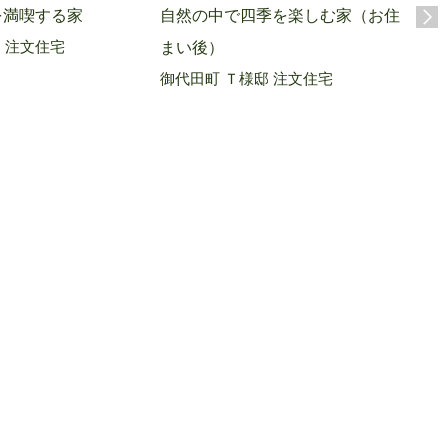
自然の中で四季を楽しむ家（お住
太陽
を満喫する家
 注文住宅
まい後）
後）
御代田町 Ｔ様邸 注文住宅
上田