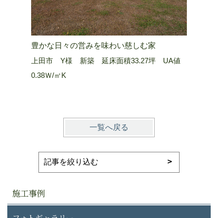
豊かな日々の営みを味わい慈しむ家
山嶺を望
上田市 Y様 新築 延床面積33.27坪 UA値
長野市 Ａ
0.38Ｗ/㎡K
0.25 W/
一覧へ戻る
施工事例
フォトギャラリー