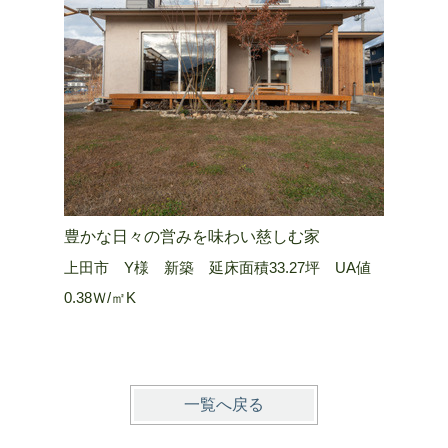
豊かな日々の営みを味わい慈しむ家
山嶺を望
上田市 Y様 新築 延床面積33.27坪 UA値
長野市 Ａ
0.38Ｗ/㎡K
0.25 W/
一覧へ戻る