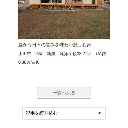
豊かな日々の営みを味わい慈しむ家
山嶺を望
上田市 Y様 新築 延床面積33.27坪 UA値
長野市 Ａ
0.38Ｗ/㎡K
0.25 W/
一覧へ戻る