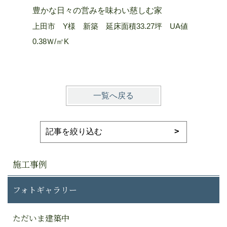
豊かな日々の営みを味わい慈しむ家
山嶺を望
上田市 Y様 新築 延床面積33.27坪 UA値
長野市 Ａ
0.38Ｗ/㎡K
0.25 W/
一覧へ戻る
施工事例
フォトギャラリー
ただいま建築中