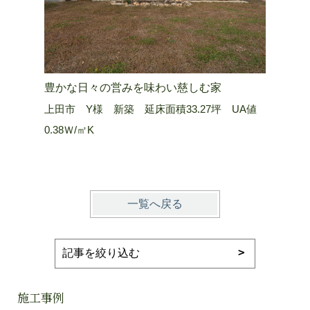
豊かな日々の営みを味わい慈しむ家
山嶺を望
上田市 Y様 新築 延床面積33.27坪 UA値
長野市 Ａ
0.38Ｗ/㎡K
0.25 W/
一覧へ戻る
施工事例