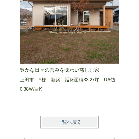
豊かな日々の営みを味わい慈しむ家
山嶺を望
上田市 Y様 新築 延床面積33.27坪 UA値
長野市 Ａ
0.38Ｗ/㎡K
0.25 W/
一覧へ戻る