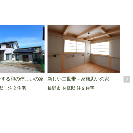
新しい二世帯～家族思いの家
土間
居する和の佇まいの家
長野市 Ｎ様邸 注文住宅
千曲
邸 注文住宅