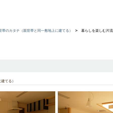
世帯のカタチ（親世帯と同一敷地上に建てる）
暮らしを楽しむ片流
に建てる）