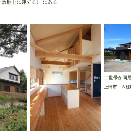
一敷地上に建てる） にある
二世帯が同
上田市 Ｓ様