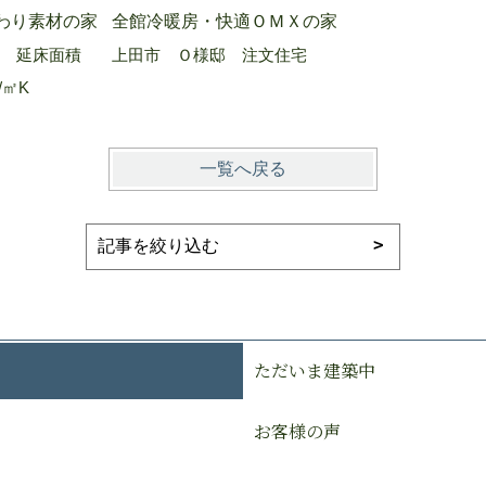
わり素材の家
全館冷暖房・快適ＯＭＸの家
 延床面積
上田市 Ｏ様邸 注文住宅
/㎡K
一覧へ戻る
ただいま建築中
お客様の声