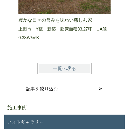
豊かな日々の営みを味わい慈しむ家
山嶺を望
上田市 Y様 新築 延床面積33.27坪 UA値
長野市 Ａ
0.38Ｗ/㎡K
0.25 W/
一覧へ戻る
施工事例
フォトギャラリー