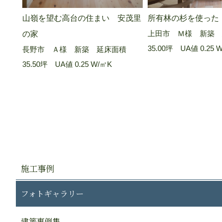
山嶺を望む高台の住まい 安茂里
所有林の杉を使った
上田市 Ｍ様 新築 
の家
35.00坪 UA値 0.25 
長野市 Ａ様 新築 延床面積
35.50坪 UA値 0.25 W/㎡K
施工事例
フォトギャラリー
建築事例集