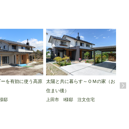
ギーを有効に使う高原
太陽と共に暮らす～ＯＭの家（お
二世
上田
住まい後）
様邸
上田市 I様邸 注文住宅