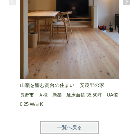
山嶺を望む高台の住まい 安茂里の家
所有林の
長野市 Ａ様 新築 延床面積 35.50坪 UA値
上田市 Ｍ
0.25 W/㎡K
0.25 W/
一覧へ戻る