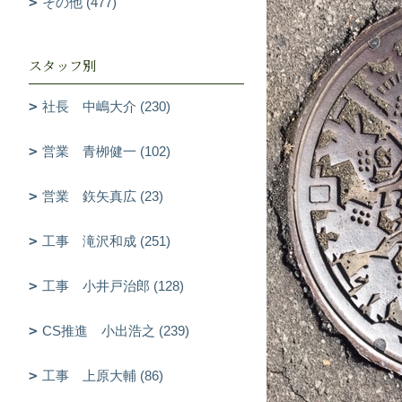
その他 (477)
スタッフ別
社長 中嶋大介 (230)
営業 青栁健一 (102)
営業 鉃矢真広 (23)
工事 滝沢和成 (251)
工事 小井戸治郎 (128)
CS推進 小出浩之 (239)
工事 上原大輔 (86)