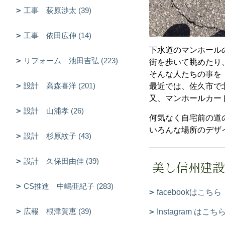
工事 荻原渉太 (39)
工事 依田広伸 (14)
下水道のマンホール
リフォーム 池田吉弘 (223)
街を歩いて眺めたり
そんな人たちの事を
設計 高森喜洋 (201)
最近では、佐久市で
又、マンホールカー
設計 山浦孝 (26)
何気なく自宅前の道
いろんな場所のデザイ
設計 杉原紋子 (43)
設計 久保田由佳 (39)
美し信州建設
CS推進 中嶋亜紀子 (283)
facebookはこちら
広報 根津賀恵 (39)
Instagram はこち