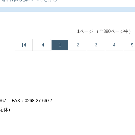
1ページ （全380ページ中）
1
2
3
4
5
667
FAX：0268-27-6672
定休）