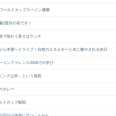
26ワールドカップスペイン優勝
蘭2度目の花です！
根で味わう茶そばランチ
から木曽へドライブ！自然のエネルギーと木に癒やされる休日
ーコンファレンス2026での学び
ビングは外」という発想
のカレー
ルドカップ観戦
の設計は現地に立つことから