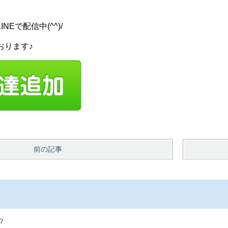
Eで配信中(^^)/
おります♪
前の記事
？