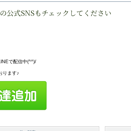
の公式SNSもチェックしてください
ら
Eで配信中(^^)/
おります♪