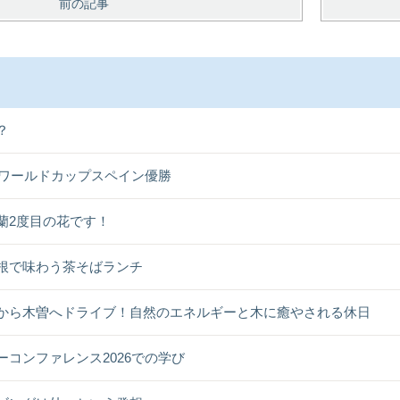
前の記事
？
26ワールドカップスペイン優勝
蘭2度目の花です！
根で味わう茶そばランチ
から木曽へドライブ！自然のエネルギーと木に癒やされる休日
ーコンファレンス2026での学び