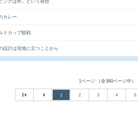
ビングは外」という発想
のカレー
ルドカップ観戦
の設計は現地に立つことから
1ページ （全380ページ中）
1
2
3
4
5