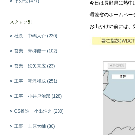
その他 (477)
今日は長野県に熱中
環境省のホームペー
スタッフ別
お出かけの前には、気
社長 中嶋大介 (230)
営業 青栁健一 (102)
営業 鉃矢真広 (23)
工事 滝沢和成 (251)
工事 小井戸治郎 (128)
CS推進 小出浩之 (239)
工事 上原大輔 (86)