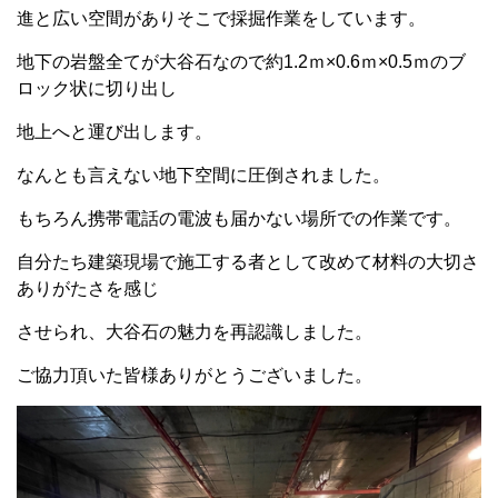
進と広い空間がありそこで採掘作業をしています。
地下の岩盤全てが大谷石なので約
1.2
ｍ
×0.6
ｍ
×0.5
ｍのブ
ロック状に切り出し
地上へと運び出します。
なんとも言えない地下空間に圧倒されました。
もちろん携帯電話の電波も届かない場所での作業です。
自分たち建築現場で施工する者として改めて材料の大切さ
ありがたさを感じ
させられ、大谷石の魅力を再認識しました。
ご協力頂いた皆様ありがとうございました。