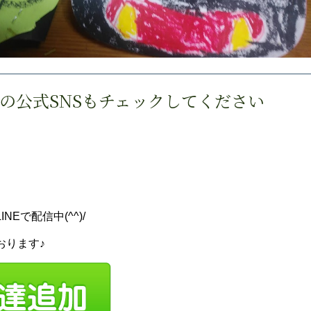
の公式SNSもチェックしてください
ら
Eで配信中(^^)/
おります♪