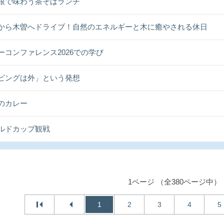
根で味わう茶そばランチ
から木曽へドライブ！自然のエネルギーと木に癒やされる休日
ーコンファレンス2026での学び
ビングは外」という発想
のカレー
ルドカップ観戦
1ページ （全380ページ中）
1
2
3
4
5