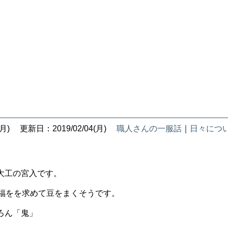
月)
更新日：2019/02/04(月)
職人さんの一服話
｜
日々につ
大工の宮入です。
。福をを求めて豆をまくそうです。
ろん「鬼」