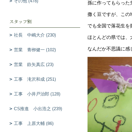
その他 (478)
孫に作ってもらった
撒く豆ですが、この
スタッフ別
でも全国で落花生を
社長 中嶋大介 (230)
ほとんどの県では、
なんだか不思議に感
営業 青栁健一 (102)
営業 鉃矢真広 (23)
工事 滝沢和成 (251)
工事 小井戸治郎 (128)
CS推進 小出浩之 (239)
工事 上原大輔 (86)