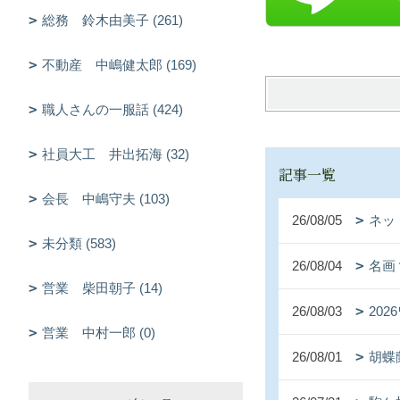
総務 鈴木由美子 (261)
不動産 中嶋健太郎 (169)
職人さんの一服話 (424)
社員大工 井出拓海 (32)
記事一覧
会長 中嶋守夫 (103)
26/08/05
ネッ
未分類 (583)
26/08/04
名画
営業 柴田朝子 (14)
26/08/03
20
営業 中村一郎 (0)
26/08/01
胡蝶