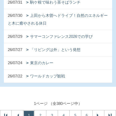
26/07/31
駒ケ根で味わう茶そばランチ
26/07/30
上田から木曽へドライブ！自然のエネルギー
と木に癒やされる休日
26/07/29
サマーコンファレンス2026での学び
26/07/27
「リビングは外」という発想
26/07/24
東京のカレー
26/07/22
ワールドカップ観戦
1ページ （全380ページ中）
1
2
3
4
5
6