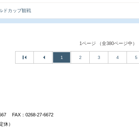
ルドカップ観戦
1ページ （全380ページ中）
1
2
3
4
5
667
FAX：0268-27-6672
定休）