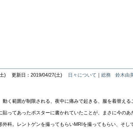
土)
更新日：2019/04/27(土)
日々について
｜
総務 鈴木由
、動く範囲が制限される、夜中に痛みで起きる、服を着替えるこ
に貼ってあったポスターに書かれていたことが、まさに今のあ
形外科。レントゲンを撮ってもらいMRIを撮ってもらい、そし