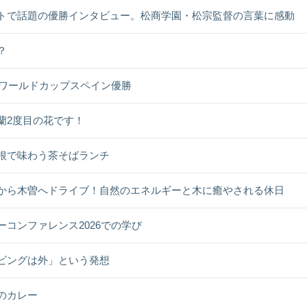
トで話題の優勝インタビュー。松商学園・松宗監督の言葉に感動
？
26ワールドカップスペイン優勝
蘭2度目の花です！
根で味わう茶そばランチ
から木曽へドライブ！自然のエネルギーと木に癒やされる休日
ーコンファレンス2026での学び
ビングは外」という発想
のカレー