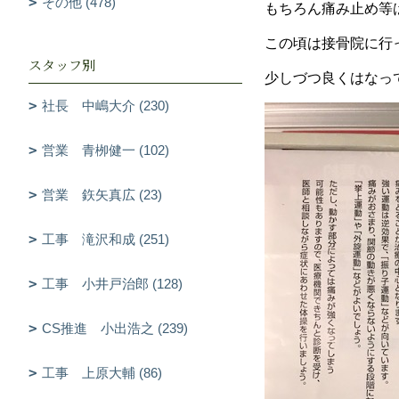
その他 (478)
もちろん痛み止め等
この頃は接骨院に行
スタッフ別
少しづつ良くはなっ
社長 中嶋大介 (230)
営業 青栁健一 (102)
営業 鉃矢真広 (23)
工事 滝沢和成 (251)
工事 小井戸治郎 (128)
CS推進 小出浩之 (239)
工事 上原大輔 (86)