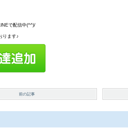
ら
Eで配信中(^^)/
おります♪
前の記事