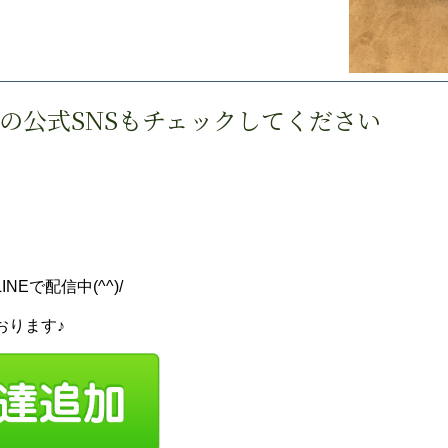
の公式SNSもチェックしてください
ら
Eで配信中(^^)/
おります♪