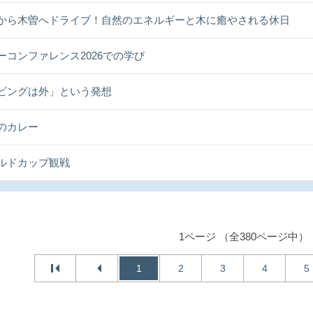
から木曽へドライブ！自然のエネルギーと木に癒やされる休日
ーコンファレンス2026での学び
ビングは外」という発想
のカレー
ルドカップ観戦
1ページ （全380ページ中）
1
2
3
4
5