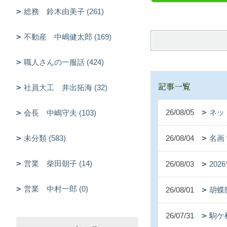
総務 鈴木由美子 (261)
不動産 中嶋健太郎 (169)
職人さんの一服話 (424)
記事一覧
社員大工 井出拓海 (32)
26/08/05
ネッ
会長 中嶋守夫 (103)
26/08/04
名画
未分類 (583)
営業 柴田朝子 (14)
26/08/03
20
営業 中村一郎 (0)
26/08/01
胡蝶
26/07/31
駒ケ