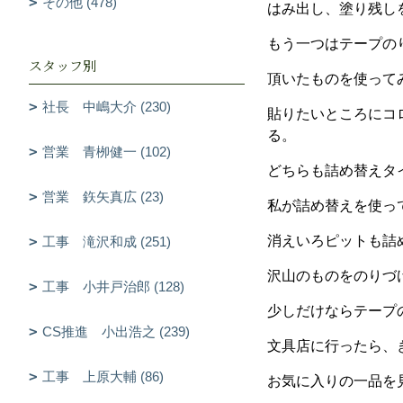
その他 (478)
はみ出し、塗り残し
もう一つはテープの
スタッフ別
頂いたものを使っ
社長 中嶋大介 (230)
貼りたいところにコ
る。
営業 青栁健一 (102)
どちらも詰め替えタ
営業 鉃矢真広 (23)
私が詰め替えを使っ
消えいろピットも詰
工事 滝沢和成 (251)
沢山のものをのりづ
工事 小井戸治郎 (128)
少しだけならテープ
CS推進 小出浩之 (239)
文具店に行ったら、
工事 上原大輔 (86)
お気に入りの一品を