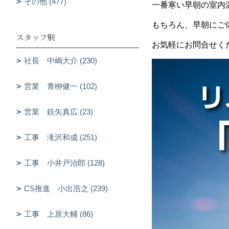
その他 (477)
一番寒い早朝の室内
もちろん、早朝にご
スタッフ別
お気軽にお問合せく
社長 中嶋大介 (230)
営業 青栁健一 (102)
営業 鉃矢真広 (23)
工事 滝沢和成 (251)
工事 小井戸治郎 (128)
CS推進 小出浩之 (239)
工事 上原大輔 (86)