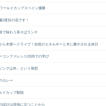
26ワールドカップスペイン優勝
蘭2度目の花です！
根で味わう茶そばランチ
から木曽へドライブ！自然のエネルギーと木に癒やされる休日
ーコンファレンス2026での学び
ビングは外」という発想
のカレー
ルドカップ観戦
の設計は現地に立つことから