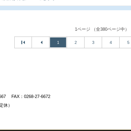
1ページ （全380ページ中）
1
2
3
4
5
667
FAX：0268-27-6672
定休）