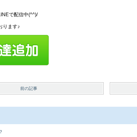
Eで配信中(^^)/
おります♪
前の記事
？