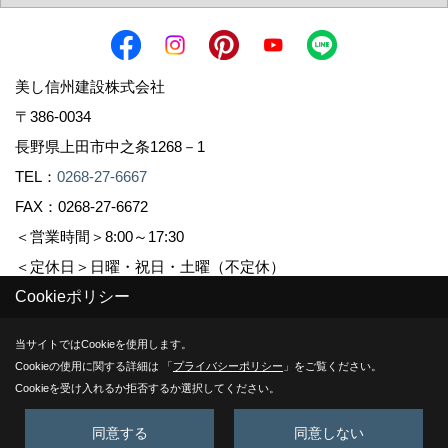
美し信州建設株式会社
〒386-0034
長野県上田市中之条1268－1
TEL：
0268-27-6667
FAX：0268-27-6672
＜営業時間＞8:00～17:30
＜定休日＞日曜・祝日・土曜（不定休）
Cookieポリシー
Copyright (c) Sinshuu. All Rights Reserved.
当サイトではCookieを使用します。
Cookieの使用に関する詳細は 「
プライバシーポリシー
」をご覧ください。
Produced by
ゴデスクリエイト
Cookieを受け入れるか拒否するか選択してください。
同意する
同意しない