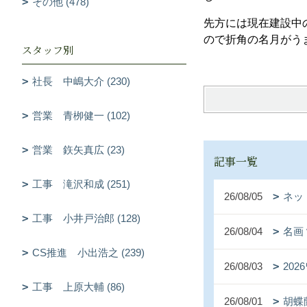
その他 (478)
先方には現在建設中
ので折角の名月がう
スタッフ別
社長 中嶋大介 (230)
営業 青栁健一 (102)
営業 鉃矢真広 (23)
記事一覧
工事 滝沢和成 (251)
26/08/05
ネッ
工事 小井戸治郎 (128)
26/08/04
名画
CS推進 小出浩之 (239)
26/08/03
20
工事 上原大輔 (86)
26/08/01
胡蝶