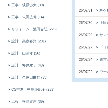
工事 荻原渉太 (39)
26/07/31
駒ケ
工事 依田広伸 (14)
26/07/30
上田
リフォーム 池田吉弘 (223)
26/07/29
サマ
設計 高森喜洋 (201)
26/07/27
「リ
設計 山浦孝 (26)
26/07/24
東京
設計 杉原紋子 (43)
26/07/22
ワー
設計 久保田由佳 (39)
CS推進 中嶋亜紀子 (283)
広報 根津賀恵 (39)