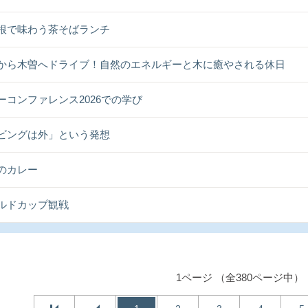
根で味わう茶そばランチ
から木曽へドライブ！自然のエネルギーと木に癒やされる休日
ーコンファレンス2026での学び
ビングは外」という発想
のカレー
ルドカップ観戦
1ページ （全380ページ中）