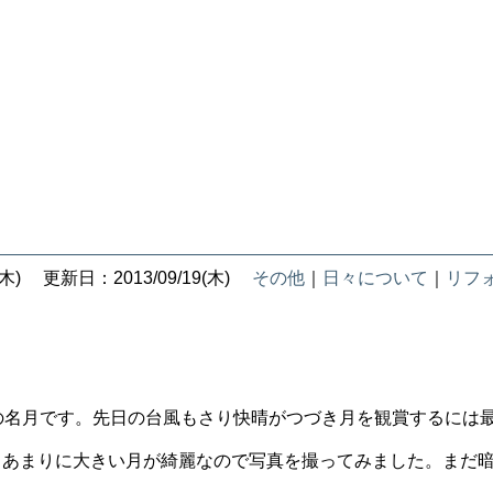
木)
更新日：2013/09/19(木)
その他
｜
日々について
｜
リフ
秋の名月です。先日の台風もさり快晴がつづき月を観賞するには
ろあまりに大きい月が綺麗なので写真を撮ってみました。まだ