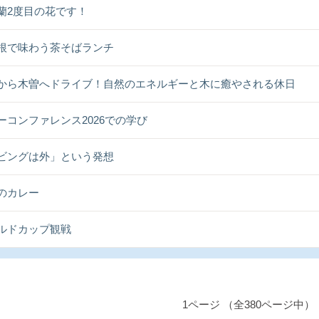
蘭2度目の花です！
根で味わう茶そばランチ
から木曽へドライブ！自然のエネルギーと木に癒やされる休日
ーコンファレンス2026での学び
ビングは外」という発想
のカレー
ルドカップ観戦
1ページ （全380ページ中）