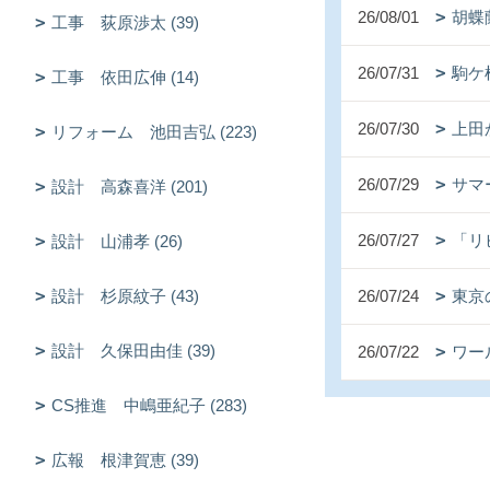
26/08/01
胡蝶
工事 荻原渉太 (39)
26/07/31
駒ケ
工事 依田広伸 (14)
26/07/30
上田
リフォーム 池田吉弘 (223)
26/07/29
サマ
設計 高森喜洋 (201)
26/07/27
「リ
設計 山浦孝 (26)
設計 杉原紋子 (43)
26/07/24
東京
設計 久保田由佳 (39)
26/07/22
ワー
CS推進 中嶋亜紀子 (283)
広報 根津賀恵 (39)