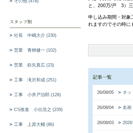
その他 (478)
と、200万/戸 3
申し込み期間・対象
スタッフ別
れますのでその時に
社長 中嶋大介 (230)
営業 青栁健一 (102)
営業 鉃矢真広 (23)
記事一覧
工事 滝沢和成 (251)
26/08/05
ネッ
工事 小井戸治郎 (128)
26/08/04
名画
CS推進 小出浩之 (239)
26/08/03
20
工事 上原大輔 (86)