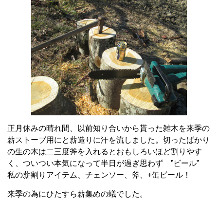
正月休みの晴れ間、以前知り合いから貰った雑木を来季の
薪ストーブ用にと薪造りに汗を流しました。切ったばかり
の生の木は二三度斧を入れるとおもしろいほど割りやす
く、ついつい本気になって半日が過ぎ思わず ”ビール”
私の薪割りアイテム、チェンソー、斧、+缶ビール！
来季の為にひたすら薪集めの蟻でした。