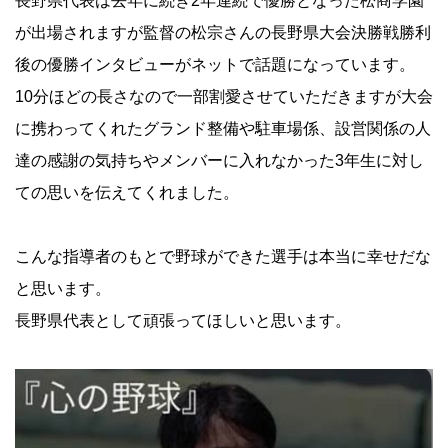
長野県代表は去年に続き2年連続で優勝となった松商学園
が出場さ
れますが監督の松宗さんの長野県大会決勝戦勝利
後の優勝インタビ
ューがネットで話題になっています。
10分ほどの長さなので一部割愛させていただきますが大会
に携わ
ってくれたグランド整備や駐車場係、設営関係の人
達の感謝の気持ちやメンバーに入れなかった3年生に
対し
ての思いを伝えてくれました。
こんな指導者のもとで野球ができた選手は本当に幸せだな
と思いま
す。
長野県代表として頑張ってほしいと思います。