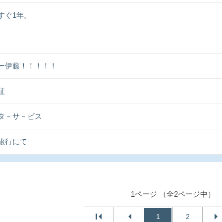
すぐ1年。
ー伊藤！！！！！
証
タ－サ－ビス
旅行にて
1ページ （全2ページ中）
1
2