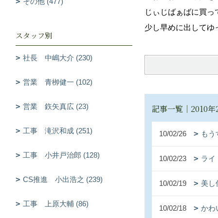
その他 (477)
じぃじばぁばに買っ
少し早めに出してゆ
スタッフ別
社長 中嶋大介 (230)
営業 青栁健一 (102)
営業 鉃矢真広 (23)
記事一覧｜2010年
工事 滝沢和成 (251)
10/02/26
もう
工事 小井戸治郎 (128)
10/02/23
ライ
CS推進 小出浩之 (239)
10/02/19
美し
工事 上原大輔 (86)
10/02/18
かわ