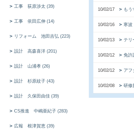
工事 荻原渉太 (39)
10/02/17
もう
工事 依田広伸 (14)
10/02/16
寒波
リフォーム 池田吉弘 (223)
10/02/13
テリ
設計 高森喜洋 (201)
10/02/12
免許
設計 山浦孝 (26)
10/02/12
アフ
設計 杉原紋子 (43)
10/02/08
研修
設計 久保田由佳 (39)
CS推進 中嶋亜紀子 (283)
広報 根津賀恵 (39)