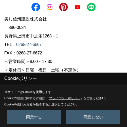
美し信州建設株式会社
〒386-0034
長野県上田市中之条1268－1
TEL：
0268-27-6667
FAX：0268-27-6672
＜営業時間＞8:00～17:30
＜定休日＞日曜・祝日・土曜（不定休）
Cookieポリシー
Copyright (c) Sinshuu. All Rights Reserved.
当サイトではCookieを使用します。
Cookieの使用に関する詳細は 「
プライバシーポリシー
」をご覧ください。
Produced by
ゴデスクリエイト
Cookieを受け入れるか拒否するか選択してください。
同意する
同意しない