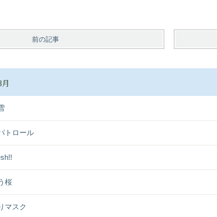
前の記事
3月
雪
パトロール
sh!!
う桜
りマスク