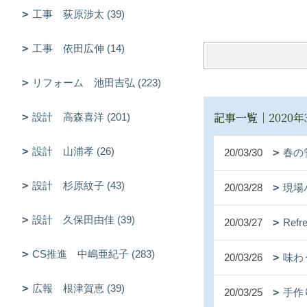
工事 荻原渉太 (39)
工事 依田広伸 (14)
リフォーム 池田吉弘 (223)
記事一覧｜2020年
設計 高森喜洋 (201)
設計 山浦孝 (26)
20/03/30
春の
設計 杉原紋子 (43)
20/03/28
現場
設計 久保田由佳 (39)
20/03/27
Refre
CS推進 中嶋亜紀子 (283)
20/03/26
味わ
広報 根津賀恵 (39)
20/03/25
手作