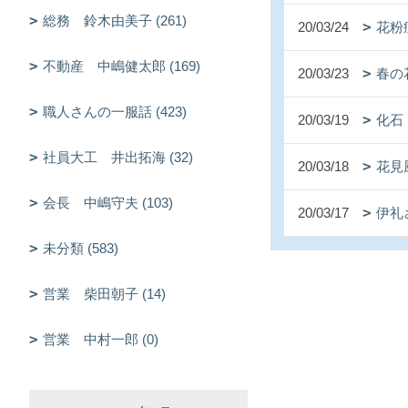
総務 鈴木由美子 (261)
20/03/24
花粉
不動産 中嶋健太郎 (169)
20/03/23
春の
職人さんの一服話 (423)
20/03/19
化石
社員大工 井出拓海 (32)
20/03/18
花見
会長 中嶋守夫 (103)
20/03/17
伊礼
未分類 (583)
営業 柴田朝子 (14)
営業 中村一郎 (0)