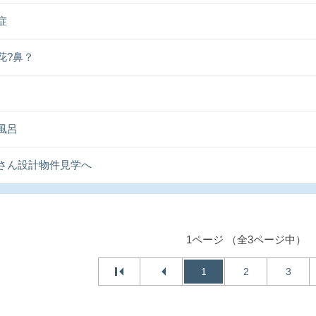
症
花?鼻？
風呂
さん設計物件見学へ
1ページ （全3ページ中）
1
2
3