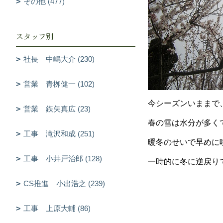
その他 (477)
スタッフ別
社長 中嶋大介 (230)
営業 青栁健一 (102)
今シーズンいままで
営業 鉃矢真広 (23)
春の雪は水分が多く
工事 滝沢和成 (251)
暖冬のせいで早めに
工事 小井戸治郎 (128)
一時的に冬に逆戻り
CS推進 小出浩之 (239)
工事 上原大輔 (86)