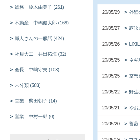
総務 鈴木由美子 (261)
20/05/29
外壁
不動産 中嶋健太郎 (169)
20/05/27
霧吹
職人さんの一服話 (424)
20/05/26
LIXI
社員大工 井出拓海 (32)
20/05/25
ネギ
会長 中嶋守夫 (103)
20/05/25
空想
未分類 (583)
20/05/22
野生
営業 柴田朝子 (14)
20/05/21
やお
営業 中村一郎 (0)
20/05/20
薔薇
20/05/19
マス