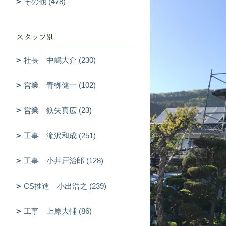
その他 (478)
スタッフ別
社長 中嶋大介 (230)
営業 青栁健一 (102)
営業 鉃矢真広 (23)
工事 滝沢和成 (251)
工事 小井戸治郎 (128)
CS推進 小出浩之 (239)
工事 上原大輔 (86)