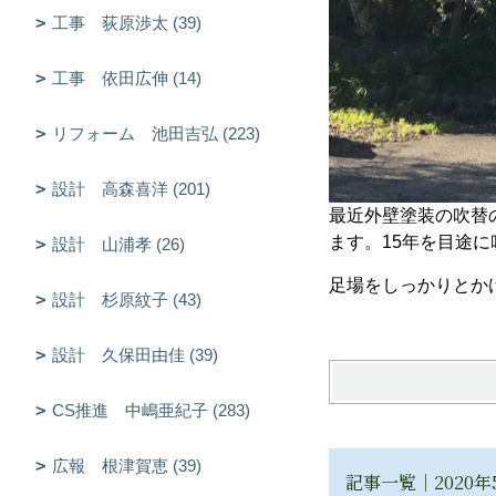
工事 荻原渉太 (39)
工事 依田広伸 (14)
リフォーム 池田吉弘 (223)
設計 高森喜洋 (201)
最近外壁塗装の吹替
ます。15年を目途
設計 山浦孝 (26)
足場をしっかりとか
設計 杉原紋子 (43)
設計 久保田由佳 (39)
CS推進 中嶋亜紀子 (283)
広報 根津賀恵 (39)
記事一覧｜2020年