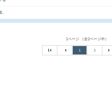
業。
1ページ （全2ページ中）
1
2