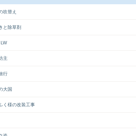
の吹替え
きと除草剤
L LW
坊主
旅行
の大国
ふく様の改装工事
ク姿