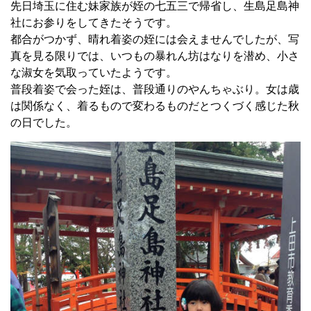
先日埼玉に住む妹家族が姪の七五三で帰省し、生島足島神
社にお参りをしてきたそうです。
都合がつかず、晴れ着姿の姪には会えませんでしたが、写
真を見る限りでは、いつもの暴れん坊はなりを潜め、小さ
な淑女を気取っていたようです。
普段着姿で会った姪は、普段通りのやんちゃぶり。女は歳
は関係なく、着るもので変わるものだとつくづく感じた秋
の日でした。