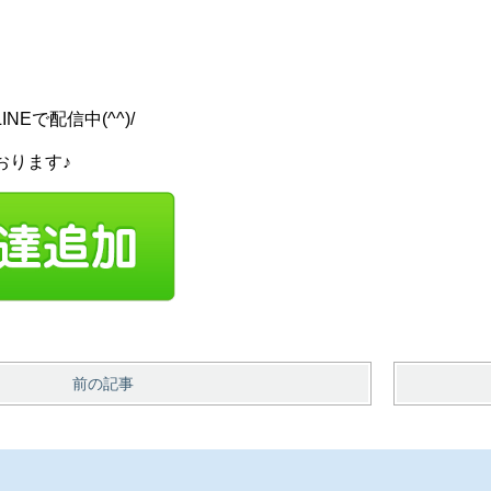
ら
Eで配信中(^^)/
おります♪
前の記事