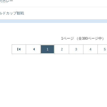
のカレー
ルドカップ観戦
1ページ （全380ページ中）
1
2
3
4
5