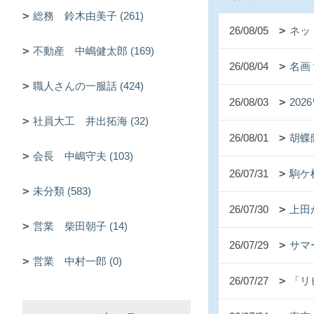
総務 鈴木由美子 (261)
26/08/05
ネッ
不動産 中嶋健太郎 (169)
26/08/04
名画
職人さんの一服話 (424)
26/08/03
20
社員大工 井出拓海 (32)
26/08/01
胡蝶
会長 中嶋守夫 (103)
26/07/31
駒ケ
未分類 (583)
26/07/30
上田
営業 柴田朝子 (14)
26/07/29
サマ
営業 中村一郎 (0)
26/07/27
「リ