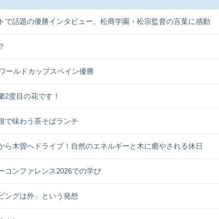
トで話題の優勝インタビュー。松商学園・松宗監督の言葉に感動
？
26ワールドカップスペイン優勝
蘭2度目の花です！
根で味わう茶そばランチ
から木曽へドライブ！自然のエネルギーと木に癒やされる休日
ーコンファレンス2026での学び
ビングは外」という発想