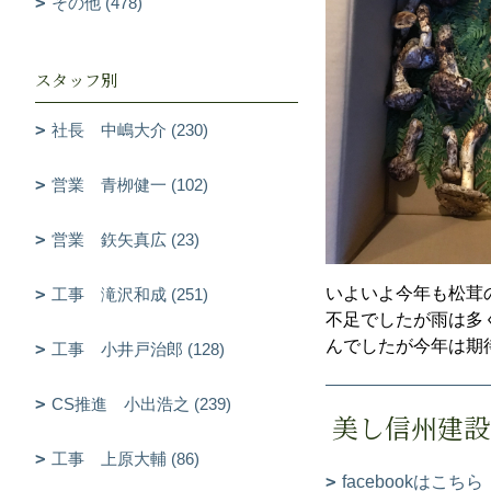
その他 (478)
スタッフ別
社長 中嶋大介 (230)
営業 青栁健一 (102)
営業 鉃矢真広 (23)
いよいよ今年も松茸
工事 滝沢和成 (251)
不足でしたが雨は多
んでしたが今年は期
工事 小井戸治郎 (128)
CS推進 小出浩之 (239)
美し信州建設
工事 上原大輔 (86)
facebookはこちら