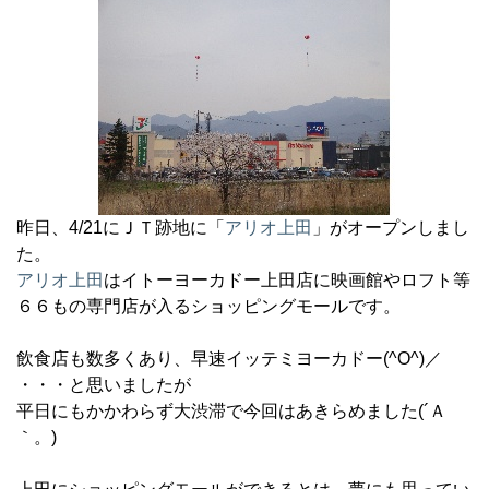
昨日、4/21にＪＴ跡地に「
アリオ上田
」がオープンしまし
た。
アリオ上田
はイトーヨーカドー上田店に映画館やロフト等
６６もの専門店が入るショッピングモールです。
飲食店も数多くあり、早速イッテミヨーカドー(^O^)／
・・・と思いましたが
平日にもかかわらず大渋滞で今回はあきらめました(´Ａ
｀。)