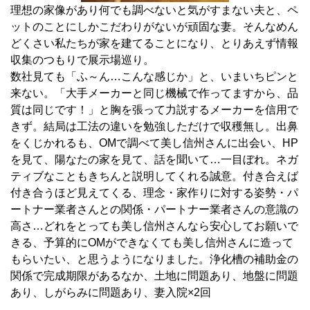
理想の家像があり何でも調べないと気がすまない夫と、ペ
ットのことにしかこだわりがないが頑固な妻。そんなめん
どくさい私たちが家を建てることになり、とりあえず情報
収集のつもりで展示場巡り。
数社見ても「ふ～ん…こんな感じか」と、いまいちピンと
来ない。「大手メーカーと同じ機械で作ってますから、品
質は同じです！」と胸を張って力説するメーカーを信用で
きず。結局は工法の違いを勉強しただけで収穫無し。出鼻
をくじかれるも、OMで調べて美し信州さんに出会い、HP
を見て、陽なたの家を見て、話を聞いて…一目ぼれ。ネガ
ティブなこともきちんと説明してくれる誠意。付き合えば
付き合うほど見えてくる、理念・家作りに対する姿勢・パ
ートナー業者さんとの関係・パートナー業者さんの意識の
高さ…どれをとっても美し信州さんなら安心してお願いで
きる、予算的にOMができなくても美し信州さんに造って
もらいたい、と思うようになりました。浄化槽の補助金の
関係で完成期限があるなか、土地に問題あり、地盤に問題
あり、しがらみに問題あり、妻入院×2回