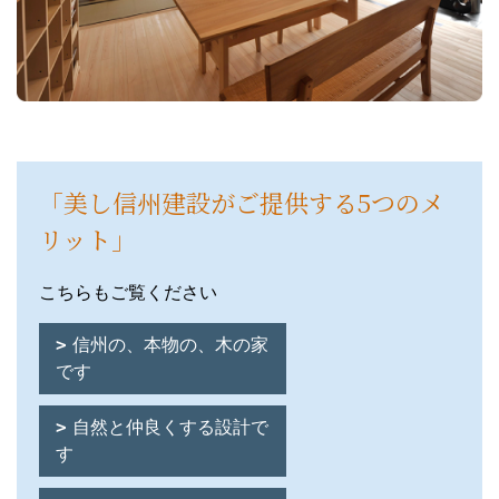
「美し信州建設がご提供する5つのメ
リット」
こちらもご覧ください
信州の、本物の、木の家
です
自然と仲良くする設計で
す