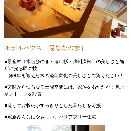
モデルハウス「陽なたの家」
■県産材〔木曽ひのき・遠山杉・信州唐松〕の美しさと随
所に光る匠の技
築9年を迎えた木の経年変化の美しさもご覧ください！
■玄関からつらなる土間空間には、家族をあたたかく包む
薪ストーブを設置！
■造り付け収納がすっきりとした暮らしを応援
■家族みんなにやさしい、バリアフリー住宅