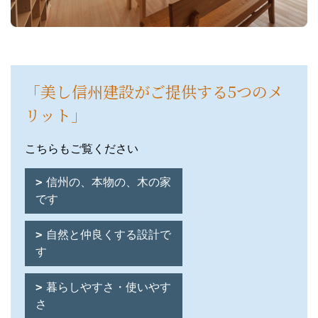
「美し信州建設がご提供する5つのメ
リット」
こちらもご覧ください
信州の、本物の、木の家
です
自然と仲良くする設計で
す
暮らしやすさ・使いやす
さ