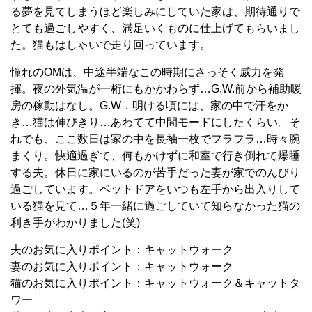
る夢を見てしまうほど楽しみにしていた家は、期待通りで
とても過ごしやすく、満足いくものに仕上げてもらいまし
た。猫もはしゃいで走り回っています。
憧れのOMは、中途半端なこの時期にさっそく威力を発
揮。夜の外気温が一桁にもかかわらず…G.W.前から補助暖
房の稼動はなし。G.W．明ける頃には、家の中で汗をか
き…猫は伸びきり…あわてて中間モードにしたくらい。そ
れでも、ここ数日は家の中を長袖一枚でフラフラ…時々腕
まくり。快適過ぎて、何もかけずに和室で行き倒れて爆睡
する夫。休日に家にいるのが苦手だった妻が家でのんびり
過ごしています。ペットドアをいつも左手から出入りして
いる猫を見て…５年一緒に過ごしていて知らなかった猫の
利き手がわかりました(笑)
夫のお気に入りポイント：キャットウォーク
妻のお気に入りポイント：キャットウォーク
猫のお気に入りポイント：キャットウォーク＆キャットタ
ワー