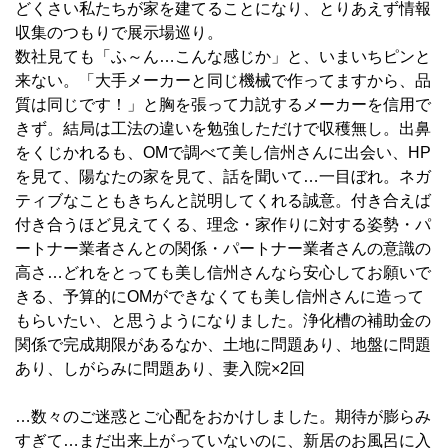
どくさい私たちが家を建てることになり、とりあえず情報
収集のつもりで展示場巡り。
数社見ても「ふ～ん…こんな感じか」と、いまいちピンと
来ない。「大手メーカーと同じ機械で作ってますから、品
質は同じです！」と胸を張って力説するメーカーを信用で
きず。結局は工法の違いを勉強しただけで収穫無し。出鼻
をくじかれるも、OMで調べて美し信州さんに出会い、HP
を見て、陽なたの家を見て、話を聞いて…一目ぼれ。ネガ
ティブなこともきちんと説明してくれる誠意。付き合えば
付き合うほど見えてくる、理念・家作りに対する姿勢・パ
ートナー業者さんとの関係・パートナー業者さんの意識の
高さ…どれをとっても美し信州さんなら安心してお願いで
きる、予算的にOMができなくても美し信州さんに造って
もらいたい、と思うようになりました。浄化槽の補助金の
関係で完成期限があるなか、土地に問題あり、地盤に問題
あり、しがらみに問題あり、妻入院×2回
…数々のご迷惑とご心配をおかけしました。期待が膨らみ
すぎて…まだ出来上がっていないのに、新居のお風呂に入