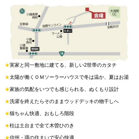
★
実家と同一敷地に建てる、新しい2世帯のカタチ
★
太陽が働くＯＭソーラーハウスで冬は温か、夏はお湯
★
家族の気配をいつでも感じられる、ぬくもり設計
★
洗濯を終えたらそのままウッドデッキの物干しへ
★
猫ちゃん快適、おもしろ階段
★
柱は土台まで全て木曽ひのき
★
信州・環の住まいで安心快適