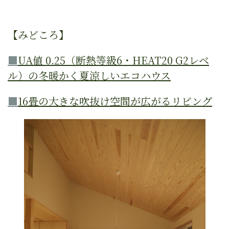
【みどころ】
■
UA値 0.25（断熱等級6・HEAT20 G2レベ
ル）の冬暖かく夏涼しいエコハウス
■
16畳の大きな吹抜け空間が広がるリビング