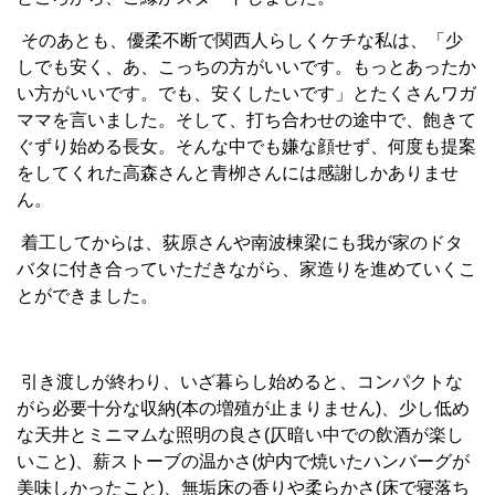
そのあとも、優柔不断で関西人らしくケチな私は、「少
しでも安く、あ、こっちの方がいいです。もっとあったか
い方がいいです。でも、安くしたいです」とたくさんワガ
ママを言いました。そして、打ち合わせの途中で、飽きて
ぐずり始める長女。そんな中でも嫌な顔せず、何度も提案
をしてくれた高森さんと青栁さんには感謝しかありませ
ん。
着工してからは、荻原さんや南波棟梁にも我が家のドタ
バタに付き合っていただきながら、家造りを進めていくこ
とができました。
引き渡しが終わり、いざ暮らし始めると、コンパクトな
がら必要十分な収納
(
本の増殖が止まりません
)
、少し低め
な天井とミニマムな照明の良さ
(
仄暗い中での飲酒が楽し
いこと
)
、薪ストーブの温かさ
(
炉内で焼いたハンバーグが
美味しかったこと
)
、無垢床の香りや柔らかさ
(
床で寝落ち