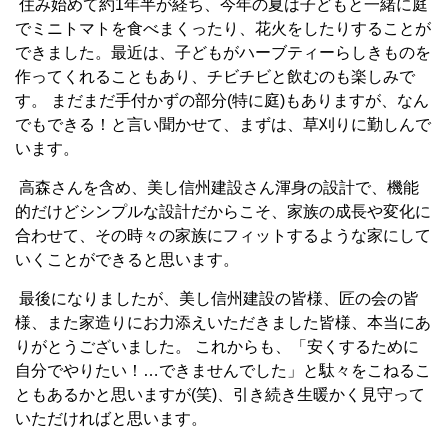
住み始めて約
1
年半が経ち、今年の夏は子どもと一緒に庭
でミニトマトを食べまくったり、花火をしたりすることが
できました。最近は、子どもがハーブティーらしきものを
作ってくれることもあり、チビチビと飲むのも楽しみで
す。 まだまだ手付かずの部分
(
特に庭
)
もありますが、なん
でもできる！と言い聞かせて、まずは、草刈りに勤しんで
います。
高森さんを含め、美し信州建設さん渾身の設計で、機能
的だけどシンプルな設計だからこそ、家族の成長や変化に
合わせて、その時々の家族にフィットするような家にして
いくことができると思います。
最後になりましたが、美し信州建設の皆様、匠の会の皆
様、また家造りにお力添えいただきました皆様、本当にあ
りがとうございました。 これからも、「安くするために
自分でやりたい！…できませんでした」と駄々をこねるこ
ともあるかと思いますが
(
笑
)
、引き続き生暖かく見守って
いただければと思います。