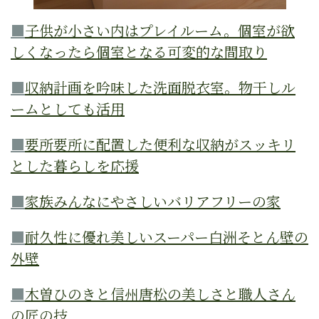
■
子供が小さい内はプレイルーム。個室が欲
しくなったら個室となる可変的な間取り
■
収納計画を吟味した洗面脱衣室。物干しル
ームとしても活用
■
要所要所に配置した便利な収納がスッキリ
とした暮らしを応援
■
家族みんなにやさしいバリアフリーの家
■
耐久性に優れ美しいスーパー白洲そとん壁の
外壁
■
木曽ひのきと信州唐松の美しさと職人さん
の匠の技