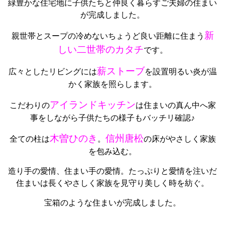
緑豊かな住宅地に子供たちと仲良く暮らすご夫婦の住まい
が完成しました。
新
親世帯とスープの冷めないちょうど良い距離に住まう
しい二世帯のカタチ
です。
薪ストーブ
広々としたリビングには
を設置明るい炎が温
かく家族を照らします。
アイランドキッチン
こだわりの
は住まいの真ん中へ家
事をしながら子供たちの様子もバッチリ確認♪
木曽ひのき
信州唐松
全ての柱は
。
の床がやさしく家族
を包み込む。
造り手の愛情、住まい手の愛情。たっぷりと愛情を注いだ
住まいは長くやさしく家族を見守り美しく時を紡ぐ。
宝箱のような住まいが完成しました。