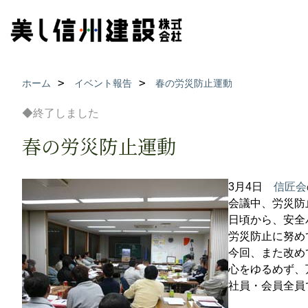
ホーム
イベント報告
春の労災防止運動
◆終了しました
春の労災防止運動
3月4日
信匠会
会議中、労災防
日頃から、安全
労災防止に努め
今回、また改め
心をゆるめず、
社員・会員全員