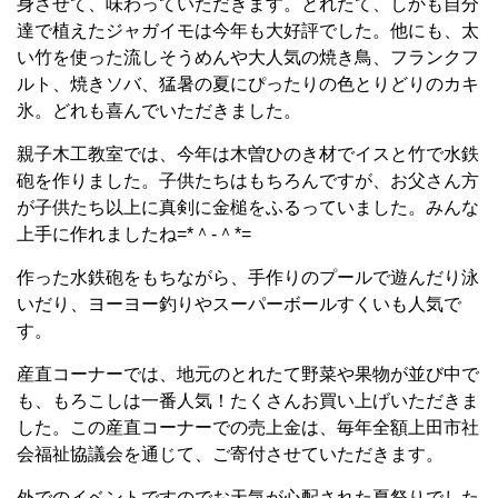
身させて、味わっていただきます。とれたて、しかも自分
達で植えたジャガイモは今年も大好評でした。他にも、太
い竹を使った流しそうめんや大人気の焼き鳥、フランクフ
ルト、焼きソバ、猛暑の夏にぴったりの色とりどりのカキ
氷。どれも喜んでいただきました。
親子木工教室では、今年は木曽ひのき材でイスと竹で水鉄
砲を作りました。子供たちはもちろんですが、お父さん方
が子供たち以上に真剣に金槌をふるっていました。みんな
上手に作れましたね=*＾-＾*=
作った水鉄砲をもちながら、手作りのプールで遊んだり泳
いだり、ヨーヨー釣りやスーパーボールすくいも人気で
す。
産直コーナーでは、地元のとれたて野菜や果物が並び中で
も、もろこしは一番人気！たくさんお買い上げいただきま
した。この産直コーナーでの売上金は、毎年全額上田市社
会福祉協議会を通じて、ご寄付させていただきます。
外でのイベントですのでお天気が心配された夏祭りでした