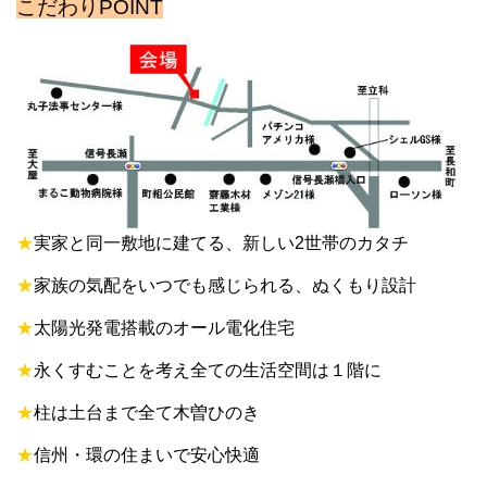
こだわりPOINT
★
実家と同一敷地に建てる、新しい2世帯のカタチ
★
家族の気配をいつでも感じられる、ぬくもり設計
★
太陽光発電搭載のオール電化住宅
★
永くすむことを考え
全ての生活空間は１階に
★
柱は土台まで全て木曽ひのき
★
信州・環の住まいで安心快適