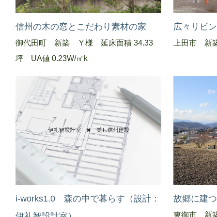
信州の木の窓とこだわり素材の家
広々リビ
御代田町 新築 Ｙ様 延床面積 34.33
上田市 新
坪 UA値 0.23W/㎡k
i-works1.0 森の中で暮らす（設計：
故郷に建
東御市 新
伊礼智設計室）