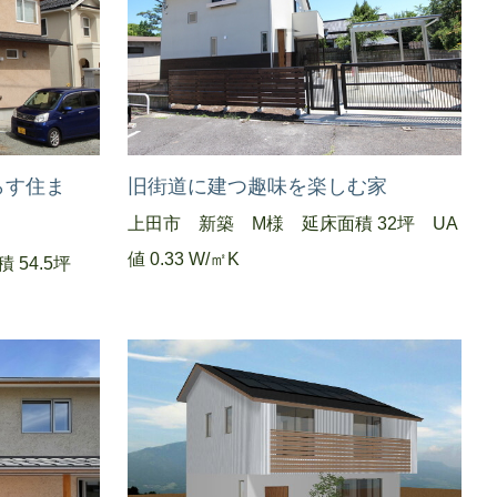
らす住ま
旧街道に建つ趣味を楽しむ家
上田市 新築 M様 延床面積 32坪 UA
値 0.33 W/㎡K
 54.5坪