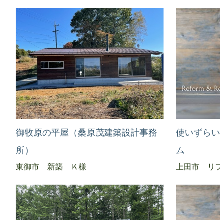
御牧原の平屋（桑原茂建築設計事務
使いずら
所）
ム
東御市 新築 Ｋ様
上田市 リ