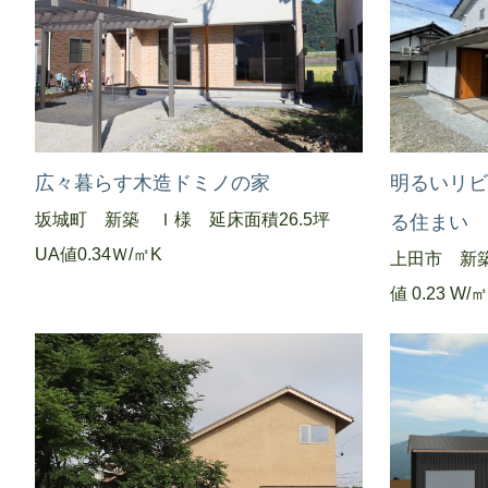
広々暮らす木造ドミノの家
明るいリ
坂城町 新築 Ｉ様 延床面積26.5坪
る住まい
UA値0.34Ｗ/㎡K
上田市 新築
値 0.23 W/