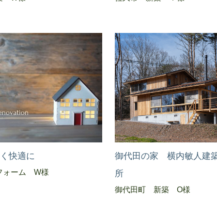
かく快適に
御代田の家 横内敏人建
フォーム W様
所
御代田町 新築 O様