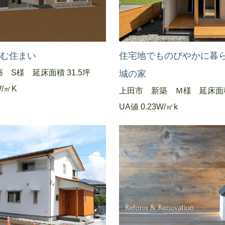
しむ住まい
住宅地でものびやかに暮
 S様 延床面積 31.5坪
城の家
W/㎡K
上田市 新築 Ｍ様 延床面積
UA値 0.23W/㎡k