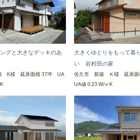
ビングと大きなデッキのあ
大きくゆとりをもって暮
い 岩村田の家
 K様 延床面積 37坪 UA
佐久市 新築 Ｋ様 延床面積
㎡K
UA値 0.23 W/㎡K