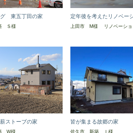
ング 東五丁田の家
定年後を考えたリノベー
築 Ｓ様
上田市 M様 リノベーショ
つ薪ストーブの家
皆が集まる故郷の家
築 W様
佐久市 新築 Ｉ様