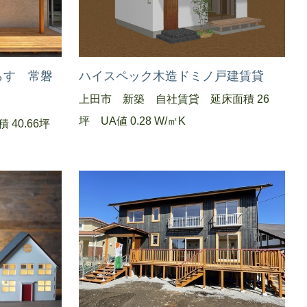
らす 常磐
ハイスペック木造ドミノ戸建賃貸
上田市 新築 自社賃貸 延床面積 26
坪 UA値 0.28 W/㎡K
 40.66坪