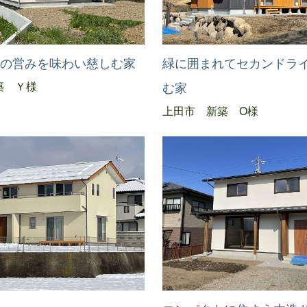
々の営みを味わい慈しむ家
緑に囲まれてセカンドラ
築 Ｙ様
む家
上田市 新築 O様