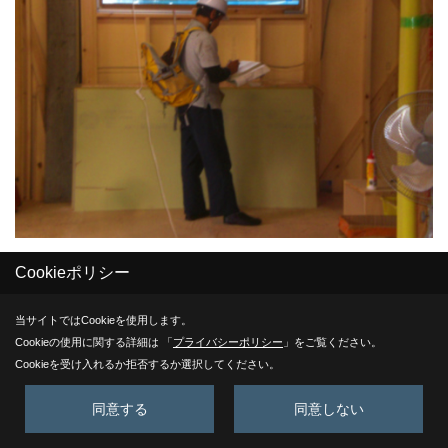
第二回目検査
Cookieポリシー
１０年保証の第二回目の検査を第三者機関立会の元行いまし
当サイトではCookieを使用します。
た。
Cookieの使用に関する詳細は 「
プライバシーポリシー
」をご覧ください。
耐力壁の配置・金物の取付・防水の確認等、設計図書に従い
Cookieを受け入れるか拒否するか選択してください。
確認を行い合格を頂きました。
同意する
同意しない