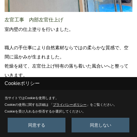
左官工事 内部左官仕上げ
室内壁の仕上塗りを行いました。
職人の手仕事により自然素材ならではの柔らかな質感で、空
間に温かみが生まれました。
乾燥を経て、左官仕上げ特有の落ち着いた風合いへと整って
いきます。
Cookieポリシー
当サイトではCookieを使用します。
22. 2026年04月21日
Cookieの使用に関する詳細は 「
プライバシーポリシー
」をご覧ください。
Cookieを受け入れるか拒否するか選択してください。
同意する
同意しない