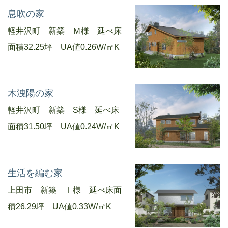
息吹の家
軽井沢町 新築 Ｍ様 延べ床
面積32.25坪 UA値0.26W/㎥K
木洩陽の家
軽井沢町 新築 S様 延べ床
面積31.50坪 UA値0.24W/㎡K
生活を編む家
上田市 新築 Ｉ様 延べ床面
積26.29坪 UA値0.33W/㎥K