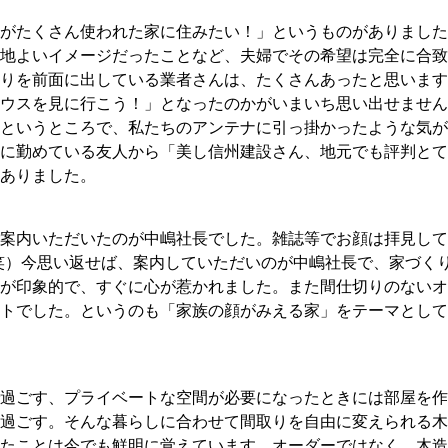
がたくさん使われた家に住みたい！」というものがありました
地よいイメージだったことなど、夫婦でその希望は完全に合致
りを前面に出している業者さんは、たくさんあったと思います
ウスを見に行こう！」となったのかがいまいち思い出せません
というところで、私たちのアンテナに引っ掛かったような気が
に勤めている友人から「美し信州建設さん、地元でも評判とて
ありました。
案内いただいたのが中嶋社長でした。雑誌等でお顔は拝見して
笑）今思い返せば、案内していただいのが中嶋社長で、家づく
が印象的で、すぐに心が惹かれました。また間仕切りのないオ
トでした。というのも「家族の顔がみえる家」をテーマとして
過ごす、プライベートな空間が必要になったときには部屋を作
過ごす。そんな暮らしに合わせて間取りを自由に変えられる木
たことは今でも鮮明に覚えています。オーダーではなく、木造