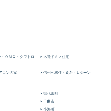
ー・ＯＭＸ・クワトロ
木造ドミノ住宅
アコンの家
信州へ移住・別荘・Uターン
御代田町
千曲市
小海町