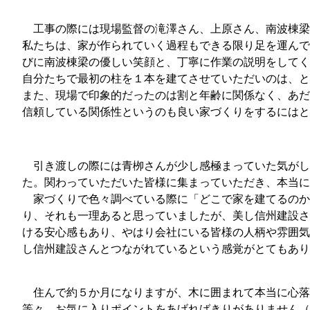
工事の際には現場監督の滝澤さん、上原さん、南波棟梁
私たちは、家が作られていく過程もできる限り足を運んで
びに南波棟梁の優しい笑顔と、丁寧に作業の説明をしてく
自分たちで最初の柱を１本を建てさせていただいのは、と
また、現場で印象的だったのは割と年齢に関係なく、あだ
信頼している関係性というのも良い家づくりをするにはと
引き渡しの際には青栁さんが少し感極まっていた気がし
た。関わっていただいた皆様に集まっていただき、本当
家づくりで色々調べている際に「どこで家を建てるのか
り、それも一理あると思っていましたが、美し信州建設さ
ける安心感もあり、やはり会社にいる皆様の人柄や雰囲気
し信州建設さんとつながれているという感覚がとてもあり
住んで約５か月になりますが、木に囲まれて本当に心落
等々、お気に入りポイントをあげればきりがありません（