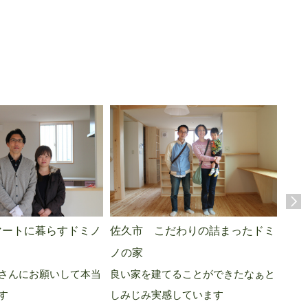
マートに暮らすドミノ
佐久市 こだわりの詰まったドミ
上田
家族
ノの家
えた
さんにお願いして本当
良い家を建てることができたなぁと
す
しみじみ実感しています