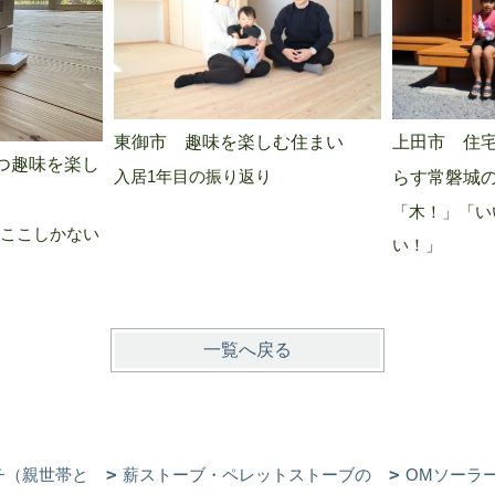
上田市 住
東御市 趣味を楽しむ住まい
つ趣味を楽し
入居1年目の振り返り
らす常磐城
「木！」「い
ここしかない
い！」
一覧へ戻る
チ（親世帯と
薪ストーブ・ペレットストーブの
OMソーラ