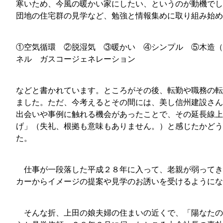
寒いため、今風の暖かい家にしたい、というのが動機でし
団地の住宅群の見学など、勉強と情報集めに取り組み始め
①空気循環 ②脱湿気 ③暖かい ④シンプル ⑤木造（
ネル ガスコージェネレーション
などと書かれています。ところがその後、転勤や職務の転
ました。ただ、今考えるとその間には、美し信州建設さん
出会いや事例に触れる機会があったことで、その延長線上
げ」（失礼、根拠も意味もありません。）と感じたかどう
た。
仕事が一段落した平成２８年に入って、老親が弱ってき
カーからイメージの提案や見学のお誘いを受けるようにな
そんな折、上田の娘夫婦の住まいの近くで、「陽なたの