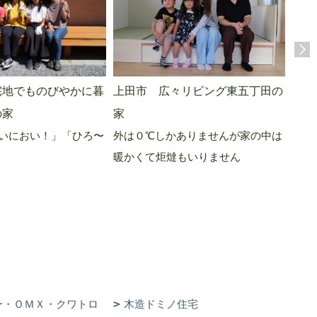
宅地でものびやかに暮
上田市 広々リビング東五丁田の
佐久
「お
の家
家
いにおい！」「ひろ〜
外は０℃しかありませんが家の中は
暖かくて炬燵もいりません
ー・ＯＭＸ・クワトロ
木造ドミノ住宅