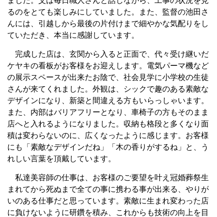
ました。父は毎日職人さんと話しながら、工事の状況を見
るのをとても楽しみにしていました。また、監督の池田さ
んには、引越しから最後の片付けまで細やかな気配りをし
ていただき、本当に感謝しています。
完成した店は、玄関から入ると正面で、代々受け継いだ
ケヤキの看板がお客様をお迎えします。電気パーマ機など
の展示スペースが出来たお陰で、社会見学に小学校の生徒
さんが来てくれました。外観は、シックで趣のある素敵な
デザインになり、新築と間違える方もいらっしゃいます。
また、内部はバリアフリーとなり、車椅子の方もそのまま
店へと入れるようになりました。収納も格段と多くなり面
積は変わらないのに、広くなったように感じます。お客様
にも「素敵なデザインだね」「木の香りがするね」と、う
れしい言葉を頂戴しています。
私達美容師の仕事は、お客様のご要望を叶え冠婚葬祭生
まれてから死ぬまで全ての事に携わる事が出来る、やりが
いのある仕事だと思っています。素敵に生まれ変わった店
に負けないように研鑽を積み、これからも技術の向上を目