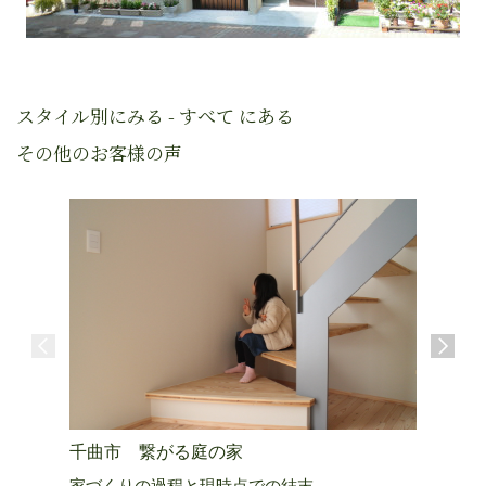
スタイル別にみる - すべて にある
その他のお客様の声
千曲市 繋がる庭の家
上田市 
家づくりの過程と現時点での結末
生きる活